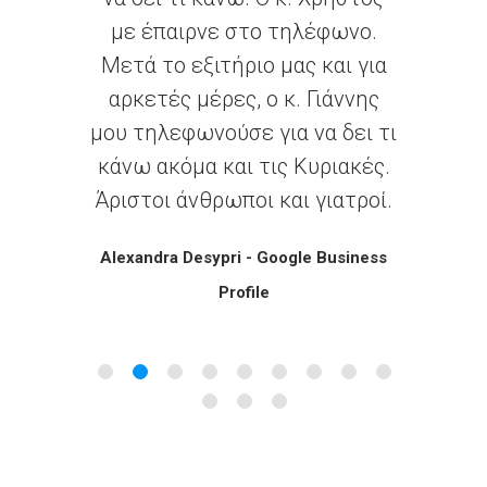
έφωνο.
και για
Γιάννης
α δει τι
ριακές.
γιατροί.
Business