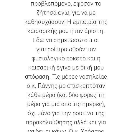
ον το
Λειτουργούν με ανθρωπιά,
α με
ακεραιότητα και αγάπη, σαν να
ιρία της
είσαι δική τους οικογένεια.
άριστη.
Τους εκτιμώ και τους
τι οι
ευχαριστώ από καρδιάς. Χάρη
 τον
σ’ εκείνους κρατάω το θαύμα
 και η
μου στην αγκαλιά. Εύχομαι
ική μου
ολόψυχα κάθε γυναίκα να βρει
οσηλείας
τέτοιους γιατρούς στο δικό
επτόταν
της ταξίδι.
ορές τη
ΧΡΥΣΑ ΚΑΨΗ
-
Google Business Profile
ημέρες),
ίνα της
και για
Χρήστος